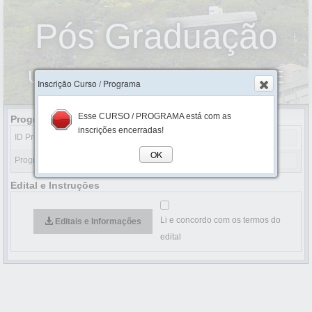
Pós Graduação
UNIVERSIDADE ESTADUAL DE
Inscrição Curso / Programa
MARINGÁ
Esse CURSO / PROGRAMA está com as
Programa
inscrições encerradas!
ID Programa:
OK
Programa:
Edital e Instruções
Li e concordo com os termos do
Editais e Informações
edital