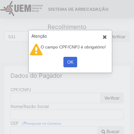
SISTEMA DE ARRECADAÇÃO
Recolhimento
Atenção
Verificar
Descrição
O campo CPF/CNPJ é obrigatório!
BCE
MULTAS DA BCE
OK
Dados do Pagador
CPF/CNPJ
Verificar
Nome/Razão Social
CEP
Pesquisar no Correios
Buscar