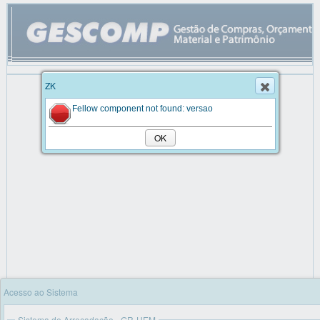
ZK
Fellow component not found: versao
OK
Acesso ao Sistema
Sistema de Arrecadação - GR-UEM